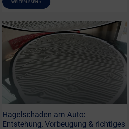
SCHADENGUTACHTEN
WEITERLESEN »
–
WARUM
SIE
NACH
EINEM
UNFALL
SO
WICHTIG
SIND
Hagelschaden am Auto:
Entstehung, Vorbeugung & richtiges