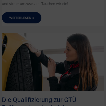
und sicher umzusetzen. Tauchen wir ein!
UNTERSCHIED
WEITERLESEN »
ZWISCHEN
ÄNDERUNGSABNAHME
UND
EINZELABNAHME
Die Qualifizierung zur GTÜ-