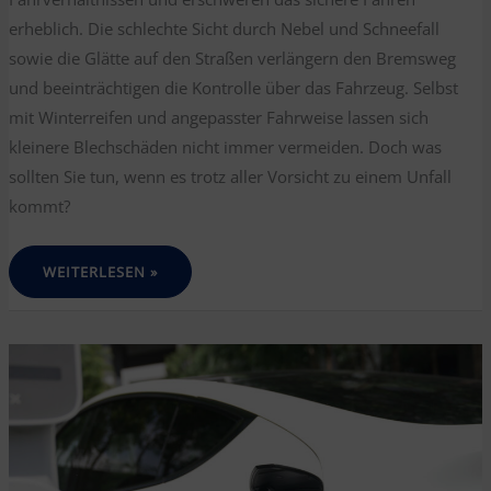
erheblich. Die schlechte Sicht durch Nebel und Schneefall
sowie die Glätte auf den Straßen verlängern den Bremsweg
und beeinträchtigen die Kontrolle über das Fahrzeug. Selbst
mit Winterreifen und angepasster Fahrweise lassen sich
kleinere Blechschäden nicht immer vermeiden. Doch was
sollten Sie tun, wenn es trotz aller Vorsicht zu einem Unfall
kommt?
WINTERZEIT
WEITERLESEN »
IST
UNFALLZEIT:
WICHTIGE
TIPPS
FÜR
SICHERES
FAHREN
UND
DAS
RICHTIGE
VERHALTEN
BEI
EINEM
UNFALL