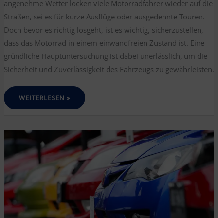
angenehme Wetter locken viele Motorradfahrer wieder auf die
Straßen, sei es für kurze Ausflüge oder ausgedehnte Touren.
Doch bevor es richtig losgeht, ist es wichtig, sicherzustellen,
dass das Motorrad in einem einwandfreien Zustand ist. Eine
gründliche Hauptuntersuchung ist dabei unerlässlich, um die
Sicherheit und Zuverlässigkeit des Fahrzeugs zu gewährleisten.
DIE
WEITERLESEN »
MOTORRADSAISON
BEGINNT:
ZEIT
FÜR
DIE
HAUPTUNTERSUCHUNG
VON
MOTORRÄDERN