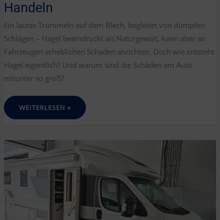
Handeln
Ein lautes Trommeln auf dem Blech, begleitet von dumpfen
Schlägen – Hagel beeindruckt als Naturgewalt, kann aber an
Fahrzeugen erheblichen Schaden anrichten. Doch wie entsteht
Hagel eigentlich? Und warum sind die Schäden am Auto
mitunter so groß?
HAGELSCHADEN
WEITERLESEN »
AM
AUTO:
ENTSTEHUNG,
VORBEUGUNG
&
RICHTIGES
HANDELN