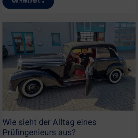
GASPRÜFUNG
WEITERLESEN »
BEI
WOHNWÄGEN
&
WOHNMOBILEN
Wie sieht der Alltag eines
Prüfingenieurs aus?