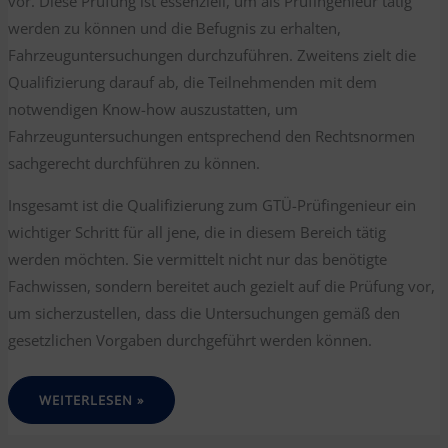
vor. Diese Prüfung ist essenziell, um als Prüfingenieur tätig
werden zu können und die Befugnis zu erhalten,
Fahrzeuguntersuchungen durchzuführen. Zweitens zielt die
Qualifizierung darauf ab, die Teilnehmenden mit dem
notwendigen Know-how auszustatten, um
Fahrzeuguntersuchungen entsprechend den Rechtsnormen
sachgerecht durchführen zu können.
Insgesamt ist die Qualifizierung zum GTÜ-Prüfingenieur ein
wichtiger Schritt für all jene, die in diesem Bereich tätig
werden möchten. Sie vermittelt nicht nur das benötigte
Fachwissen, sondern bereitet auch gezielt auf die Prüfung vor,
um sicherzustellen, dass die Untersuchungen gemäß den
gesetzlichen Vorgaben durchgeführt werden können.
DIE
WEITERLESEN »
QUALIFIZIERUNG
ZUR
GTÜ-
PRÜFINGENIEUR