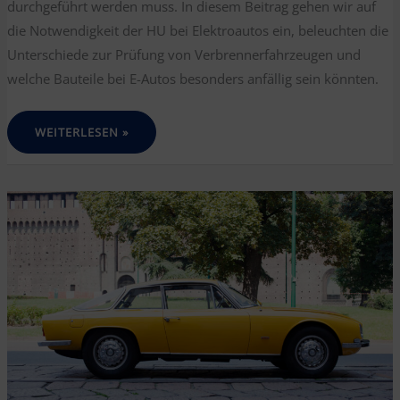
durchgeführt werden muss. In diesem Beitrag gehen wir auf
die Notwendigkeit der HU bei Elektroautos ein, beleuchten die
Unterschiede zur Prüfung von Verbrennerfahrzeugen und
welche Bauteile bei E-Autos besonders anfällig sein könnten.
HAUPTUNTERSUCHUNG
WEITERLESEN »
BEI
ELEKTROAUTOS:
WAS
SIE
WISSEN
MÜSSEN